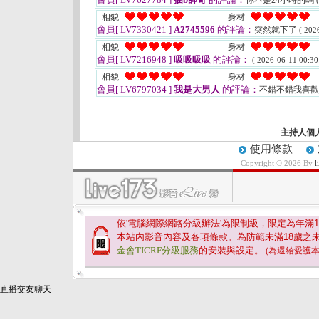
你不是24小時的嗎
相貌
身材
會員[ LV7330421 ]
A2745596
的評論：
突然就下了
( 202
相貌
身材
會員[ LV7216948 ]
吸吸吸吸
的評論：
( 2026-06-11 00:30
相貌
身材
會員[ LV6797034 ]
我是大男人
的評論：
不錯不錯我喜
主持人個
使用條款
Copyright © 2026 By
依'電腦網際網路分級辦法'為限制級，限定為年滿
1
本站內影音內容及各項條款。為防範未滿
18
歲之
金會TICRF分級服務
的安裝與設定。
(為還給愛護
直播交友聊天