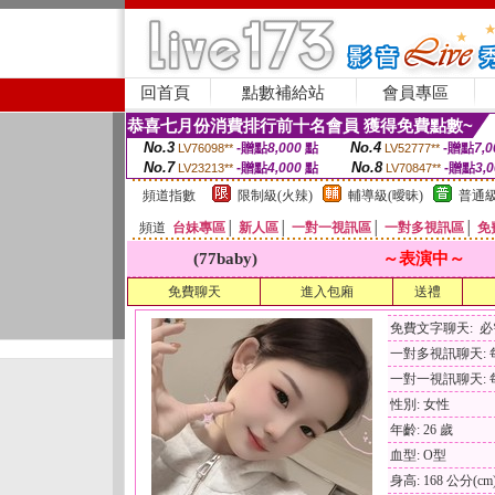
回首頁
點數補給站
會員專區
恭喜七月份消費排行前十名會員 獲得免費點數~
No.3
No.4
-贈點
8,000
點
-贈點
7,0
LV76098**
LV52777**
No.7
No.8
-贈點
4,000
點
-贈點
3,
LV23213**
LV70847**
頻道指數
限制級(火辣)
輔導級(曖昧)
普通級
頻道
台妹專區
│
新人區
│
一對一視訊區
│
一對多視訊區
│
免
(77baby)
～表演中～
免費聊天
進入包廂
送禮
免費文字聊天: 
一對多視訊聊天: 每
一對一視訊聊天: 每
性別: 女性
年齡: 26 歲
血型: O型
身高: 168 公分(cm