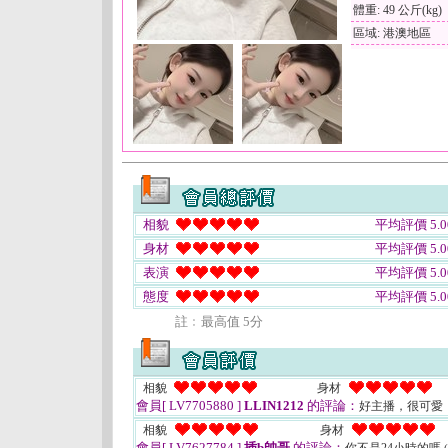
體重: 49 公斤(kg)
區域: 港澳地區
相貌
平均評價 5.0
身材
平均評價 5.0
表演
平均評價 5.0
態度
平均評價 5.0
註﹕最高值 5分
相貌
身材
會員[ LV7705880 ]
LLIN1212
的評論：
好主播，很可愛
相貌
身材
會員[ LV7627784 ]
插b帥哥
的評論：